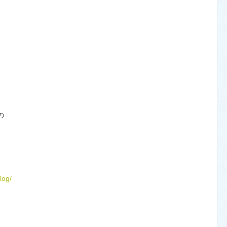
の
log/