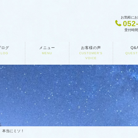
お気軽にお
052
受付時間 1
ブログ
メニュー
お客様の声
Q&
BLOG
MENU
CUSTOMER’S
QUEST
VOICE
、本当にミソ！