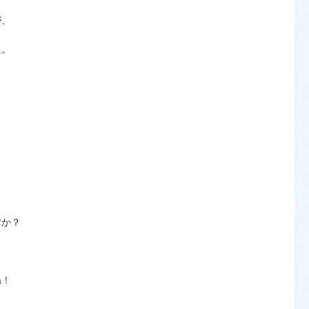
が、
た。
すか？
ね！